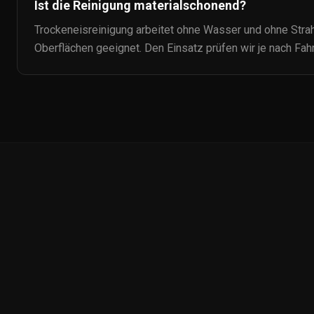
Ist die Reinigung materialschonend?
Trockeneisreinigung arbeitet ohne Wasser und ohne Strahl
Oberflächen geeignet. Den Einsatz prüfen wir je nach Fah
Auto-
Ceramic.de
Petersruh 2
87600 Kaufbeuren